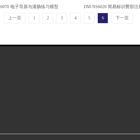
S6070 电子导尿与灌肠练习模型
DM-NS6020 简易标识臀部
上一页
1
2
3
4
5
6
下一页