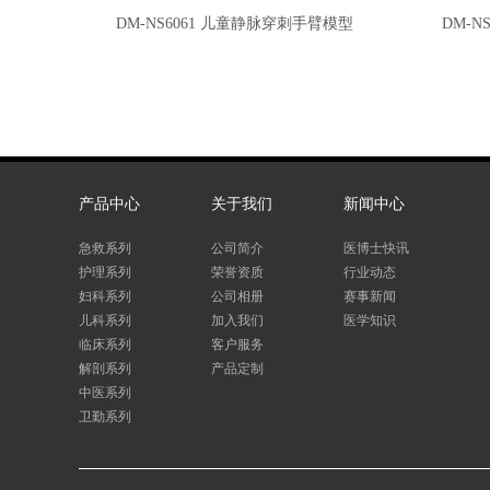
DM-NS6061 儿童静脉穿刺手臂模型
DM-N
产品中心
关于我们
新闻中心
急救系列
公司简介
医博士快讯
护理系列
荣誉资质
行业动态
妇科系列
公司相册
赛事新闻
儿科系列
加入我们
医学知识
临床系列
客户服务
解剖系列
产品定制
中医系列
卫勤系列